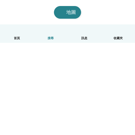
地圖
首頁
搜尋
訊息
收藏夾
中文（繁體）
平台運作說明
幫助
條款與隱私政策
價格
公司資訊
Babysits 企業專區
社群規範