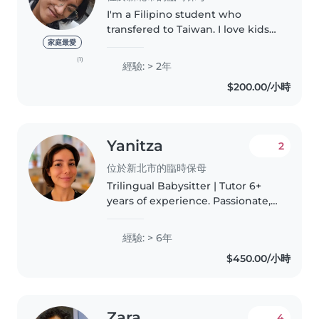
I'm a Filipino student who
transfered to Taiwan. I love kids
and helping them with learning
家庭最愛
and creativity. When I was in
(1)
經驗: > 2年
high school I was a student
$200.00/小時
teacher, and one of my
students..
Yanitza
2
位於新北市的臨時保母
Trilingual Babysitter | Tutor 6+
years of experience. Passionate,
positive, and patient, with a
caring approach that helps build
經驗: > 6年
trust, confidence, and
$450.00/小時
meaningful connections with..
Zara
4