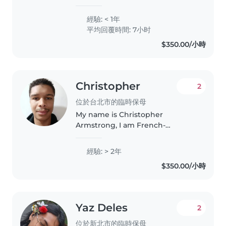
Spanish, English and I
understand some Chinese. I am
經驗: < 1年
currently studying a major in
平均回覆時間: 7小时
education at NTNU, I love playing
$350.00/小時
with..
Christopher
2
位於台北市的臨時保母
My name is Christopher
Armstrong, I am French-
American and a freelance
journalist. In addition to being
經驗: > 2年
bilingual in English and French, I
$350.00/小時
am fluent in Mandarin Chinese
and Spanish,..
Yaz Deles
2
位於新北市的臨時保母