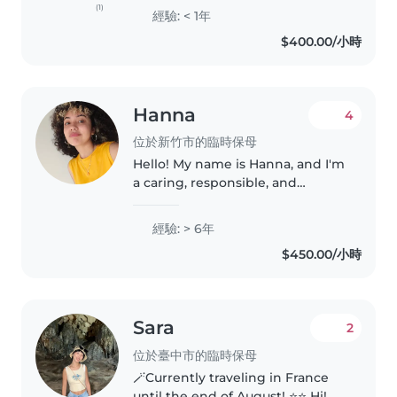
and caring person. I am
(1)
經驗: < 1年
comfortable to help with
$400.00/小時
homework assistance as wall if..
Hanna
4
位於新竹市的臨時保母
Hello! My name is Hanna, and I'm
a caring, responsible, and
creative babysitter based in
Taiwan. I love spending time
經驗: > 6年
with children and supporting
$450.00/小時
their growth through play,
learning,..
Sara
2
位於臺中市的臨時保母
🪄Currently traveling in France
until the end of August! ⭐️⭐️ Hi!