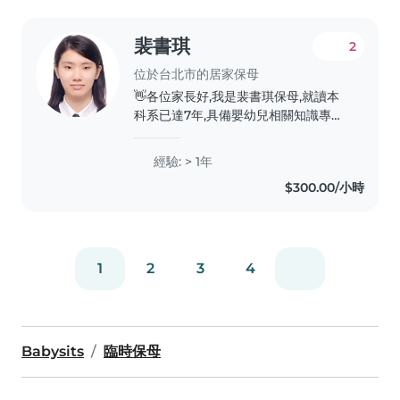
裴書琪
2
位於台北市的居家保母
👋各位家長好,我是裴書琪保母,就讀本
科系已達7年,具備嬰幼兒相關知識專業
倫理,熟知各年齡層的幼兒發展。熱愛孩
子,願意以溫柔及耐心引導孩子們漸漸成
經驗: > 1年
長。 我和我母親王希晨是準公共托育
$300.00/小時
聯合保母。 ❗家中人口單純。無人有
煙、酒、檳榔習慣,也無寵物。 🍼托育
特色 1.生活起居、餵奶、換尿布v水洗
屁屁與寶寶互動。 2.重視幼兒身心發
展、訓練大小肌肉、手眼協調、感覺統
1
2
3
4
合能力、培養固定作息。..
Babysits
臨時保母