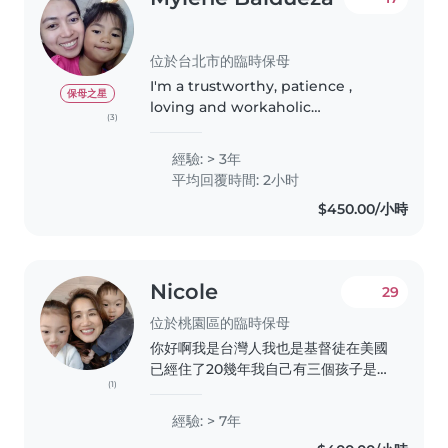
位於台北市的臨時保母
I'm a trustworthy, patience ,
保母之星
loving and workaholic
(3)
person,willing to be train in new
task and can do multi tasking
經驗: > 3年
(Nanny/househelp). I always love
平均回覆時間: 2小时
what I'm doing, especially
$450.00/小時
taking..
Nicole
29
位於桃園區的臨時保母
你好啊我是台灣人我也是基督徒在美國
已經住了20幾年我自己有三個孩子是自
(1)
己帶大的 喜歡重視幼兒的活動教育所
以自己也有社團也有 托兒所 也有執照
經驗: > 7年
托兒對於新生baby還有這個產後孕婦