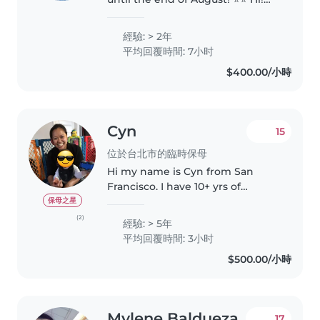
I'm a friendly and caring
babysitter based in Northcote.
經驗: > 2年
With 2 years of experience
平均回覆時間: 7小时
looking after kids from 3 years..
$400.00/小時
Cyn
15
位於台北市的臨時保母
Hi my name is Cyn from San
Francisco. I have 10+ yrs of
experience taking care of
保母之星
children from the ages of 6
(2)
經驗: > 5年
months to 6 yrs old. I enjoy
平均回覆時間: 3小时
spending time reading with and
$500.00/小時
taking children..
Mylene Baldueza
17