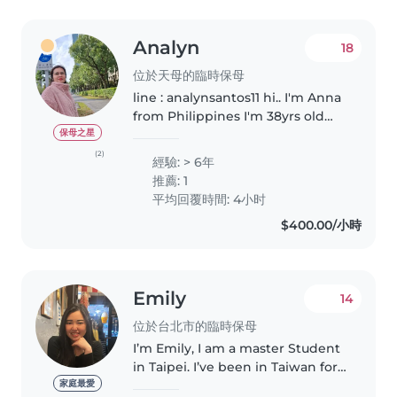
Analyn
18
位於天母的臨時保母
line : analynsantos11 hi.. I'm Anna
from Philippines I'm 38yrs old
with 4 children's I am the kind of
保母之星
person who is happy and always
(2)
經驗: > 6年
smiles, I'm looking for part time
推薦: 1
(baby sitting)(house..
平均回覆時間: 4小时
$400.00/小時
Emily
14
位於台北市的臨時保母
I’m Emily, I am a master Student
in Taipei. I’ve been in Taiwan for
2 years now. I am a responsible
家庭最愛