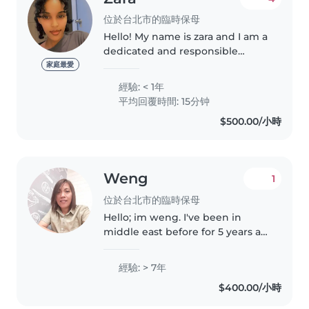
位於台北市的臨時保母
Hello! My name is zara and I am a
dedicated and responsible
individual with a strong passion
家庭最愛
for working with children. With
經驗: < 1年
experience in both teaching and
平均回覆時間: 15分钟
childcare, I am committed..
$500.00/小時
Weng
1
位於台北市的臨時保母
Hello; im weng. I've been in
middle east before for 5 years as
a nanny of kingdom of saudi
arabia,here in taiwan also a
經驗: > 7年
nanny.im
$400.00/小時
honest,responsible,trusted,caring
and long patient..