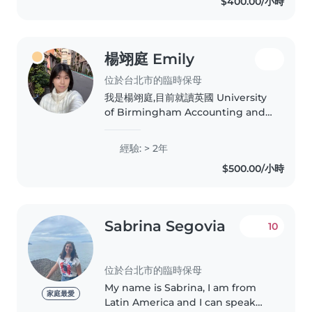
$400.00/小時
的看顧有經驗曾經也做過月嫂 也帶過
幫過很多對媽媽寶坐完月子 希望透過
這個平台能夠認識更多的人我自己會做
台式料理月子餐看顧新生兒看顧照料都
楊翊庭 Emily
很有經驗希望能夠到不同的國家不同的
地區做全天的看顧..
位於台北市的臨時保母
我是楊翊庭,目前就讀英國 University
of Birmingham Accounting and
Finance。從小是在全美語的幼稚園上
學,具備扎實的英文基礎,並擁有 GEPT
經驗: > 2年
中高級、多益金色證書。 我的個性細
$500.00/小時
心、有耐心、責任感強,屬於鼓勵式陪伴
的角色。我很歡迎孩子分享各種想法,會
耐心傾聽、給予正向回饋,鼓勵他們勇於
表達、自在探索,在充滿安全感的環境中
Sabrina Segovia
10
建立自信。..
位於台北市的臨時保母
My name is Sabrina, I am from
家庭最愛
Latin America and I can speak