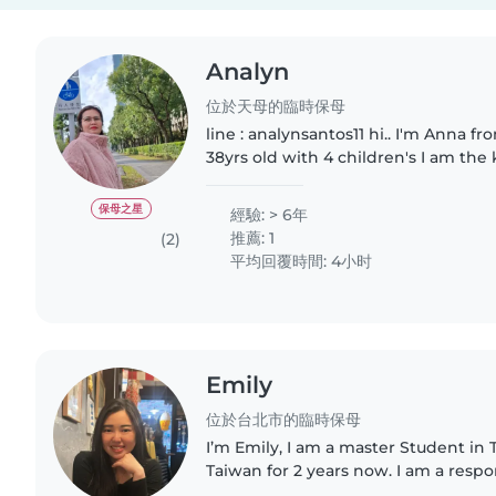
Analyn
位於天母的臨時保母
line : analynsantos11 hi.. I'm Anna from Philippines I'm
38yrs old with 4 children's I am the
happy and always smiles, I'm lookin
sitting)(house..
保母之星
經驗: > 6年
推薦: 1
(2)
平均回覆時間: 4小时
Emily
位於台北市的臨時保母
I’m Emily, I am a master Student in T
Taiwan for 2 years now. I am a resp
person. I am comfortable to help 