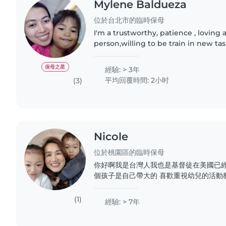
Mylene Baldueza
位於台北市的臨時保母
I'm a trustworthy, patience , loving
person,willing to be train in new ta
tasking (Nanny/househelp). I always
especially taking..
保母之星
經驗: > 3年
平均回覆時間: 2小时
(3)
Nicole
位於桃園區的臨時保母
你好啊我是台灣人我也是基督徒在美國已經
個孩子是自己帶大的 喜歡重視幼兒的活動
有 托兒所 也有執照托兒對於新生baby
經驗曾經也做過月嫂 也帶過幫過很多對媽
(1)
經驗: > 7年
個平台能夠認識更多的人我自己會做台式
照料都很有經驗希望能夠到不同的國家不同