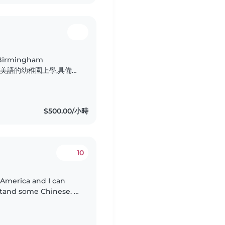
Birmingham
小是在全美語的幼稚園上學,具備扎
。 我的個性細
角色。我很歡迎孩子分享
他們勇於表達、自在探索,
$500.00/小時
10
 America and I can
stand some Chinese. I
ucation at NTNU, I