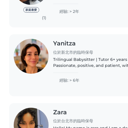
was in high school I was a student 
students..
家庭最愛
經驗: > 2年
(1)
Yanitza
位於新北市的臨時保母
Trilingual Babysitter | Tutor 6+ years of experience.
Passionate, positive, and patient, w
that helps build trust, confidence,
connections with..
經驗: > 6年
Zara
位於台北市的臨時保母