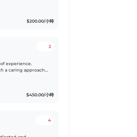
teacher, and one of my
$200.00/小時
2
ith a caring approach
 and meaningful
$450.00/小時
4