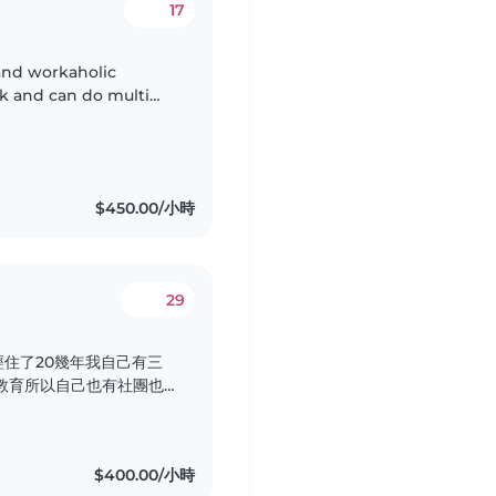
17
 and workaholic
sk and can do multi
 love what I'm doing,
$450.00/小時
29
住了20幾年我自己有三
教育所以自己也有社團也
還有這個產後孕婦的看顧有
媽寶坐完月子 希望透過這
料理月子餐看顧新生兒看顧
$400.00/小時
的地區做全天的看顧..