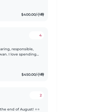
$400.00/小時
4
aring, responsible,
iwan. I love spending
their growth through
$450.00/小時
2
 the end of August! ⭐️⭐️