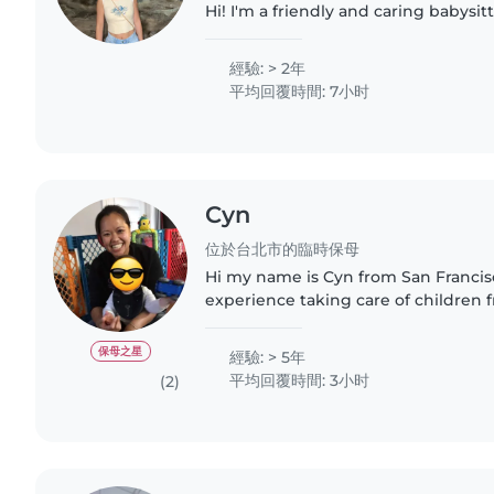
Hi! I'm a friendly and caring babysit
Northcote. With 2 years of experienc
from 3 years..
經驗: > 2年
平均回覆時間: 7小时
Cyn
位於台北市的臨時保母
Hi my name is Cyn from San Francisco
experience taking care of children 
months to 6 yrs old. I enjoy spendi
and taking children..
保母之星
經驗: > 5年
平均回覆時間: 3小时
(2)