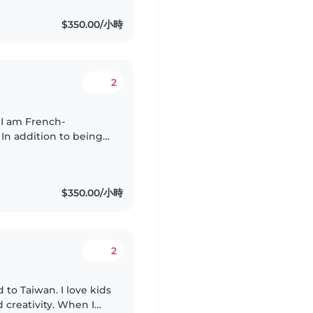
$350.00/小時
2
 I am French-
 In addition to being
m fluent in Mandarin
$350.00/小時
2
 to Taiwan. I love kids
 creativity. When I