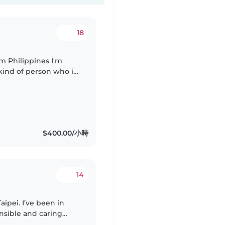
18
 kind of person who is
g for part time (baby
$400.00/小時
14
aipei. I’ve been in
onsible and caring
with homework