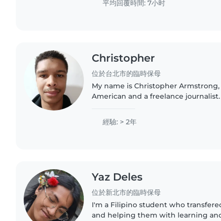
平均回覆時間: 7小时
Christopher
位於台北市的臨時保母
My name is Christopher Armstrong,
American and a freelance journalist.
bilingual in English and French, I a
Chinese and Spanish,..
經驗: > 2年
Yaz Deles
位於新北市的臨時保母
I'm a Filipino student who transfered
and helping them with learning and