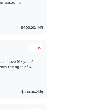
ter based in
e looking after kids
$400.00/小時
15
. I have 10+ yrs of
from the ages of 6
ng time reading with
$500.00/小時