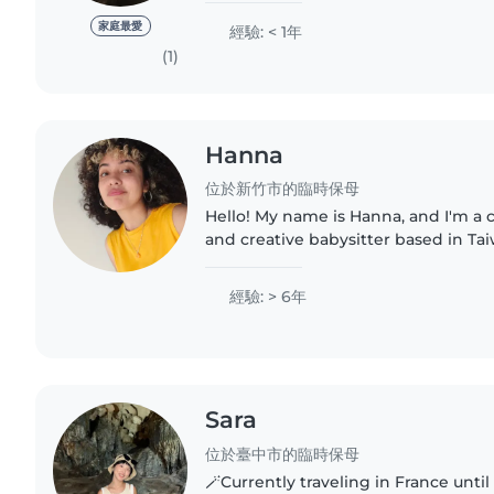
assistance as wall if..
家庭最愛
經驗: < 1年
(1)
Hanna
位於新竹市的臨時保母
Hello! My name is Hanna, and I'm a c
and creative babysitter based in Ta
time with children and supporting 
play, learning,..
經驗: > 6年
Sara
位於臺中市的臨時保母
🪄Currently traveling in France until