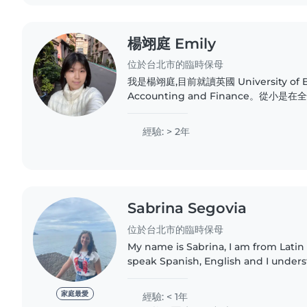
楊翊庭 Emily
位於台北市的臨時保母
我是楊翊庭,目前就讀英國 University of 
Accounting and Finance。從
實的英文基礎,並擁有 GEPT 中高級、多益金色證書
心、有耐心、責任感強,屬於鼓勵式陪伴的
經驗: > 2年
各種想法,會耐心傾聽、給予正向回饋,鼓勵
在充滿安全感的環境中建立自信。..
Sabrina Segovia
位於台北市的臨時保母
My name is Sabrina, I am from Latin
speak Spanish, English and I under
am currently studying a major in ed
love playing with..
家庭最愛
經驗: < 1年