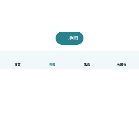
地圖
首頁
搜尋
訊息
收藏夾
中文（繁體）
平台運作說明
幫助
條款與隱私政策
價格
公司資訊
Babysits 企業專區
社群規範