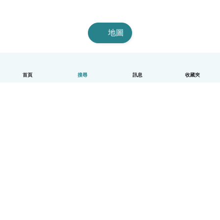
地圖
首頁
搜尋
訊息
收藏夾
中文（繁體）
平台運作說明
幫助
條款與隱私政策
價格
公司資訊
Babysits 企業專區
社群規範