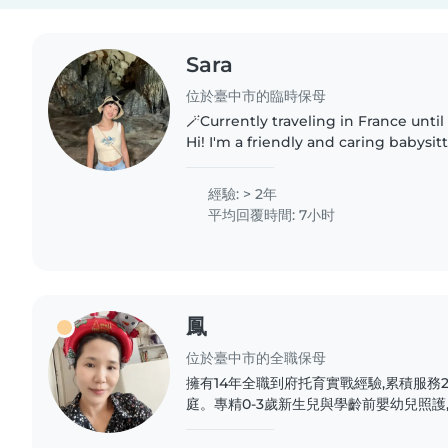
Sara
位於臺中市的臨時保母
🪄Currently traveling in France until
Hi! I'm a friendly and caring babysit
Northcote. With 2 years of experienc
from 3 years..
經驗: > 2年
平均回覆時間: 7小时
鳳
位於臺中市的全職保母
擁有14年全職到府托育實戰經驗,累積服務
庭。專精0-3歲新生兒與學齡前嬰幼兒照護
堅定的教養手腕。我不僅是孩子的臨時照顧
息、啟發感覺統合與語言發展的育兒專業