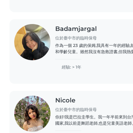
Badamjargal
位於臺中市的臨時保母
作為一個 23 歲的保姆,我具有一年的經驗
和學齡兒童。雖然我沒有急救證書,但我熱
語和蒙古語與他們互動,並會進行各種手工
您家中或我的居所照顧您的孩子,我也可以
經驗: > 1年
時聯繫我,我很期待能照顧您的寶貝!
Nicole
位於臺中市的臨時保母
你好!我是巴拉圭學生。我一年半前來到台
國家,我以前是舞蹈老師,也是兒童美語老
度,我的詞彙量跟小朋友差不多,所以我覺