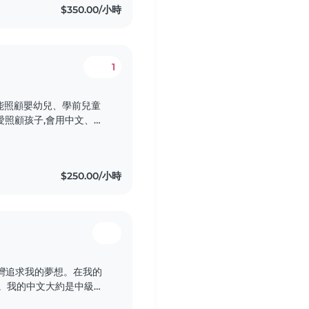
$350.00/小時
1
,能照顧嬰幼兒、學前兒童
愛照顧孩子,會用中文、英
和遊戲活動。我很樂意在
幫助他們完成功課。請隨
$250.00/小時
灣追求我的夢想。在我的
師。我的中文大約是中級程
得我們一定可以溝通得很順