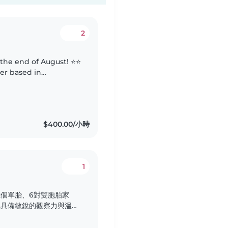
2
 the end of August! ⭐️⭐️
ter based in
e looking after kids
$400.00/小時
1
2個單胎、6對雙胞胎家
,具備敏銳的觀察力與溫和
者,更是協助建立規律作
夥伴。秉持尊重家長教養方