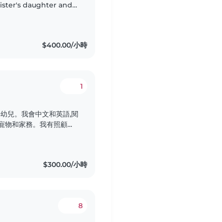
sister's daughter and
country. I am fluent
$400.00/小時
1
嬰幼兒。我會中文和英語,閱
理寵物和家務。我有照顧身
有駕照,會開車。期待能
$300.00/小時
8