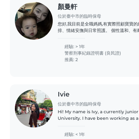
顏曼軒
位於臺中市的臨時保母
您好,我目前是全職媽媽,有實際照顧寶寶的
排、情緒安撫與日常照護。 個性溫和、有耐心,喜歡陪伴孩子互動與
玩樂,平時也會透過繪本閱讀、簡單遊戲與
依照每位孩子的狀況調整相處方式,讓孩子
經驗: > 1年
動。 我也能協助簡單的日常照顧,如餵食、陪玩與基礎作息陪伴,重視
警察刑事紀錄證明書 (良民證)
孩子的安全與情緒穩定。 目前可配合短時數陪玩與協助照顧,時間彈
推薦: 2
性。家中也備有適合0~6歲孩子的玩具與
的陪玩環境。..
Ivie
位於臺中市的臨時保母
Hi! My name is Ivy, a currently junio
University. I have been working as a
more than 2 years already. I do spe
Chinese. I’m..
經驗: < 1年