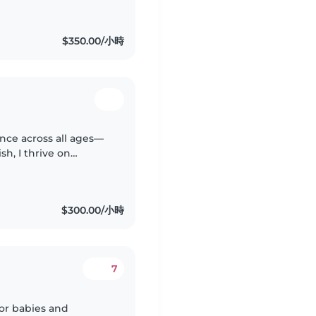
無後顧之憂」的到府服
要的家長可聯繫我!
$350.00/小時
ence across all ages—
sh, I thrive on
music. A patient
$300.00/小時
7
for babies and