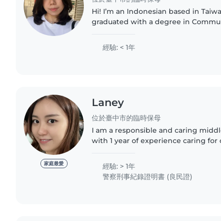
Hi! I’m an Indonesian based in Taiw
graduated with a degree in Communi
3 languages; Indonesian (native), Eng
Chinese (intermediate)...
經驗: < 1年
Laney
位於臺中市的臨時保母
I am a responsible and caring midd
with 1 year of experience caring for c
from babies to grade-schoolers. I'm 
and Mandarin..
家庭最愛
經驗: > 1年
警察刑事紀錄證明書 (良民證)