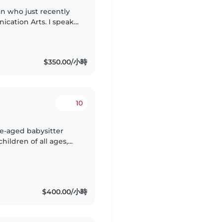
an who just recently
cation Arts. I speak
lish (fluent), and
$350.00/小時
10
le-aged babysitter
hildren of all ages,
fluent in both English
$400.00/小時