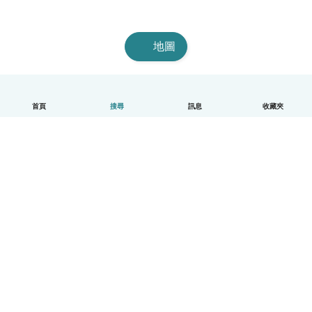
地圖
首頁
搜尋
訊息
收藏夾
中文（繁體）
平台運作說明
幫助
條款與隱私政策
價格
公司資訊
Babysits 企業專區
社群規範