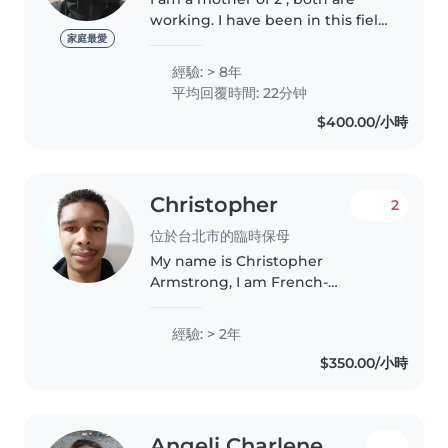
working. I have been in this field
of worked for 8 years and loving
家庭最愛
my jobs. Personally I love babies
經驗: > 8年
n children's.,aside it bring me
平均回覆時間: 22分钟
happiness on my..
$400.00/小時
Christopher
2
位於台北市的臨時保母
My name is Christopher
Armstrong, I am French-
American and a freelance
journalist. In addition to being
經驗: > 2年
bilingual in English and French, I
$350.00/小時
am fluent in Mandarin Chinese
and Spanish,..
Angeli Charlene