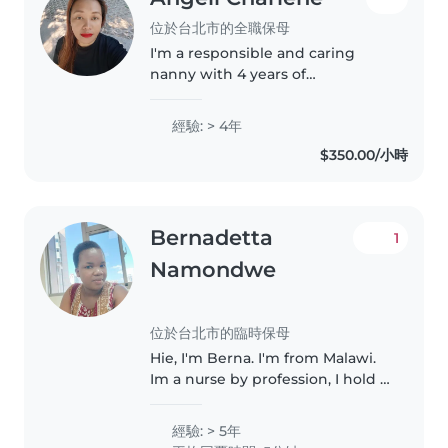
位於台北市的全職保母
I'm a responsible and caring
nanny with 4 years of
experience working with
children of all ages. As a single
經驗: > 4年
mom of 4, I understand the
$350.00/小時
importance of patience and
creativity in childcare...
Bernadetta
1
Namondwe
位於台北市的臨時保母
Hie, I'm Berna. I'm from Malawi.
Im a nurse by profession, I hold a
BSC in nursing and midwifery.
Iam mother, I have 2 children.
經驗: > 5年
Throughout my carrier I have