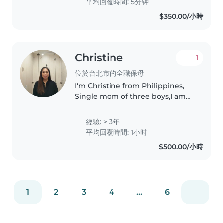
平均回覆時間: 5分钟
worked with children..
$350.00/小時
Christine
1
位於台北市的全職保母
I'm Christine from Philippines,
Single mom of three boys,I am
very responsible, caring,loving
and fast learner.i been in
經驗: > 3年
Singapore long time ago as a
平均回覆時間: 1小时
Nanny and House keeper!
$500.00/小時
Currently..
1
2
3
4
...
6