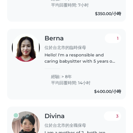
currently studying a major in
平均回覆時間: 7小时
education at NTNU, I love playing
$350.00/小時
with..
Berna
1
位於台北市的臨時保母
Hello! I'm a responsible and
caring babysitter with 5 years of
experience looking after
children of all ages, from babies
經驗: > 8年
to grade schoolers. As a parent
平均回覆時間: 14小时
myself, I understand the
$400.00/小時
importance..
Divina
3
位於台北市的全職保母
I am a mother of 2 , both are