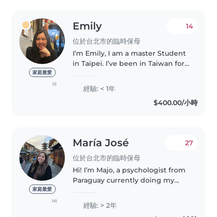
Emily
14
位於台北市的臨時保母
I’m Emily, I am a master Student
in Taipei. I’ve been in Taiwan for
2 years now. I am a responsible
家庭最愛
and caring person. I am
(1)
經驗: < 1年
comfortable to help with
$400.00/小時
homework assistance as wall if..
María José
27
位於台北市的臨時保母
Hi! I’m Majo, a psychologist from
Paraguay currently doing my
master’s at NTNU. I have
家庭最愛
experience caring for kids from
(4)
經驗: > 2年
8 months to 9 years old and