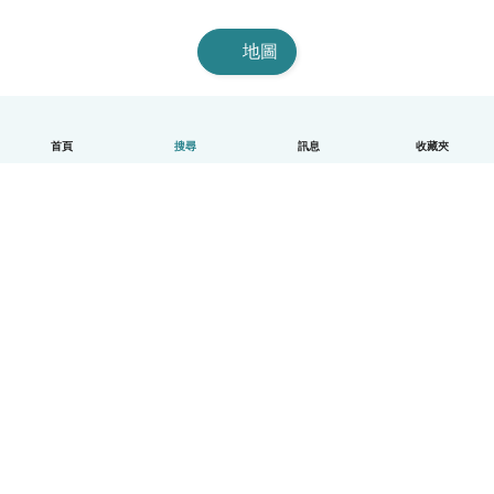
地圖
首頁
搜尋
訊息
收藏夾
中文（繁體）
平台運作說明
幫助
條款與隱私政策
價格
公司資訊
Babysits 企業專區
社群規範