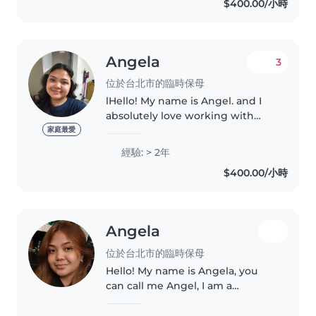
$400.00/小時
genuinely enjoy spending time
with..
Angela
3
位於台北市的臨時保母
lHello! My name is Angel. and I
absolutely love working with
children. I am a responsible,
家庭最愛
patient, and energetic babysitter
經驗: > 2年
with 2 years of experience here a
$400.00/小時
d 4 years experience..
Angela
位於台北市的臨時保母
Hello! My name is Angela, you
can call me Angel, I am a
dedicated and caring individual
with a strong background in