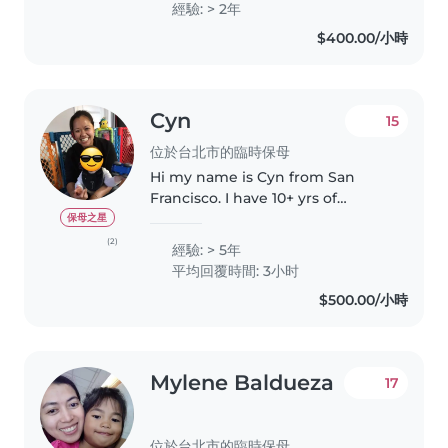
經驗: > 2年
education. By profession, I am a
$400.00/小時
teacher, which has given me
extensive..
Cyn
15
位於台北市的臨時保母
Hi my name is Cyn from San
Francisco. I have 10+ yrs of
experience taking care of
保母之星
children from the ages of 6
(2)
經驗: > 5年
months to 6 yrs old. I enjoy
平均回覆時間: 3小时
spending time reading with and
$500.00/小時
taking children..
Mylene Baldueza
17
位於台北市的臨時保母