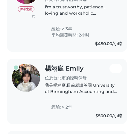
I'm a trustworthy, patience ,
保母之星
loving and workaholic
(3)
person,willing to be train in new
task and can do multi tasking
經驗: > 3年
(Nanny/househelp). I always love
平均回覆時間: 2小时
what I'm doing, especially
$450.00/小時
taking..
楊翊庭 Emily
位於台北市的臨時保母
我是楊翊庭,目前就讀英國 University
of Birmingham Accounting and
Finance。從小是在全美語的幼稚園上
學,具備扎實的英文基礎,並擁有 GEPT
經驗: > 2年
中高級、多益金色證書。 我的個性細
$500.00/小時
心、有耐心、責任感強,屬於鼓勵式陪伴
的角色。我很歡迎孩子分享各種想法,會
耐心傾聽、給予正向回饋,鼓勵他們勇於