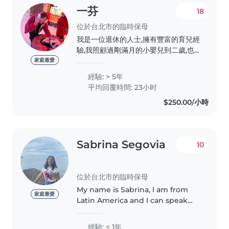
表達、自在探索,在充滿安全感的環境中
一芬
18
建立自信。..
位於台北市的臨時保母
我是一位退休的人士,擁有豐富的育兒經
驗,我照顧過剛滿月的小嬰兒到二歲,也
照顧自己的3個孫子,專精於照顧嬰兒、
家庭最愛
幼兒及學齡前兒童。我擁有5年的臨時
經驗: > 5年
保母經驗,並且擅長閱讀和音樂,能夠為
平均回覆時間: 23小时
孩子們提供豐富的學習和娛樂體驗。我
$250.00/小時
性格責任感強,親切且有耐心,能夠提供
溫馨且安全的照顧環境。我樂意在家中
照顧孩子,並且能夠協助家務。
Sabrina Segovia
10
位於台北市的臨時保母
My name is Sabrina, I am from
家庭最愛
Latin America and I can speak
Spanish, English and I
understand some Chinese. I am
經驗: < 1年