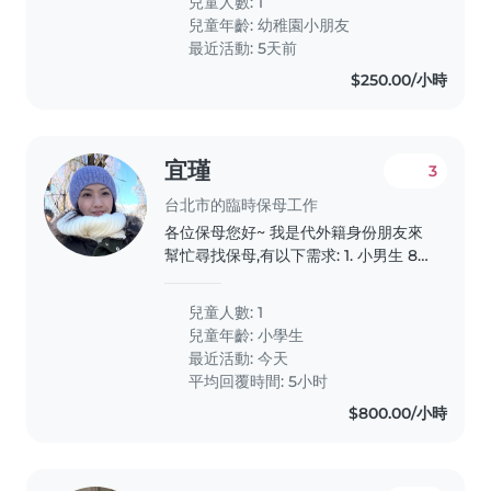
兒童人數: 1
兒童年齡:
幼稚園小朋友
最近活動: 5天前
$250.00/小時
宜瑾
3
台北市的臨時保母工作
各位保母您好~ 我是代外籍身份朋友來
幫忙尋找保母,有以下需求: 1. 小男生 8
歲,母語英文,家長希望孩子可以學講中
文,所以保母以中文對話為主、英文為輔
兒童人數: 1
2. 時間:9-12 月,每週1~5協助上下學接送
兒童年齡:
小學生
(早&傍晚 ),放學接回家以後簡單陪做作
最近活動: 今天
業直到家長下班返家 3. 地點:住家大直,
平均回覆時間: 5小时
學校士林 4. 交通:以計程車/Uber 為主,
$800.00/小時
家長出車資 5. 餐食:不需準備..