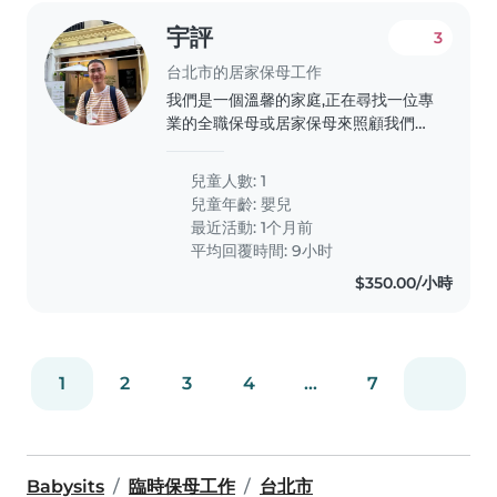
宇評
3
台北市的居家保母工作
我們是一個溫馨的家庭,正在尋找一位專
業的全職保母或居家保母來照顧我們的
寶貝。我們的小寶貝活力充沛、聰明且
好奇心強,需要一位耐心且有愛心的保母
兒童人數: 1
來陪伴他成長。我們希望保母能在家中
兒童年齡:
嬰兒
照顧寶寶,並與我們保持良好的溝通。如
最近活動: 1个月前
果您符合條件,歡迎聯繫我們!
平均回覆時間: 9小时
$350.00/小時
1
2
3
4
...
7
Babysits
臨時保母工作
台北市