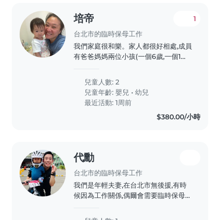
顧。若您會說中文或英文,都歡迎與我聯
絡!我家有一名活潑好動且充滿創意的
培帝
1
學齡前孩童,歡迎喜歡小動物的全職或臨
時保母到府照顧。若您會說中文或英文,
台北市的臨時保母工作
都歡迎與我聯絡!我家有一名活潑好動
我們家庭很和樂。家人都很好相處,成員
且充滿創意的學齡前孩童,歡迎喜歡小動
有爸爸媽媽兩位小孩(一個6歲,一個1歲)
物的全職或臨時保母到府照顧。若您會
還有外婆,人口單純。環境各方面也不錯
說中文或英文,都歡迎與我聯絡!
需要找的褓母要有耐性細心,謹慎小心
兒童人數: 2
兒童年齡:
嬰兒
•
幼兒
最近活動: 1周前
$380.00/小時
代勳
台北市的臨時保母工作
我們是年輕夫妻,在台北市無後援,有時
候因為工作關係,偶爾會需要臨時保母。
希望可以透過平台得到幫助,解決新手爸
媽的問題。謝謝。