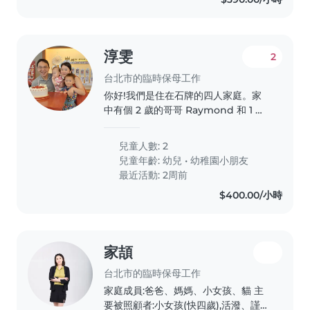
淳雯
2
台北市的臨時保母工作
你好!我們是住在石牌的四人家庭。家
中有個 2 歲的哥哥 Raymond 和 1 歲
的妹妹琳萱。兩個孩子目前都處於熱愛
探索的階段。 因為有時需要短暫處理
兒童人數: 2
家務或工作,想尋找一位細心、重視衛
兒童年齡:
幼兒
•
幼稚園小朋友
生、且充滿正向陽光能量的臨時保母/
最近活動: 2周前
陪玩夥伴,來家裡陪伴孩子共讀、遊戲。
$400.00/小時
我們家育兒氛圍尊重且放手,臨托時家長
通常也會在家中其他區域,可以隨時後
援。希望能找到長期配合的優質隊友,讓
彼此成為育兒路上的好夥伴!
家頡
台北市的臨時保母工作
家庭成員:爸爸、媽媽、小女孩、貓 主
要被照顧者:小女孩(快四歲),活潑、謹