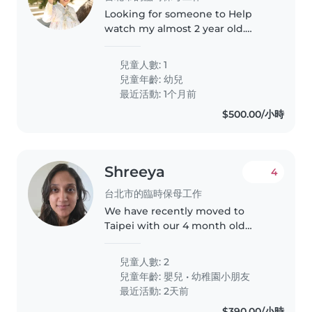
Looking for someone to Help
watch my almost 2 year old.
While my mom is still present.
She is just older so needs
兒童人數: 1
someone to play with my child
兒童年齡:
幼兒
最近活動: 1个月前
$500.00/小時
Shreeya
4
台北市的臨時保母工作
We have recently moved to
Taipei with our 4 month old
baby and 4 year old child. I am
looking for someone to help out
兒童人數: 2
4 hours a day during weekdays.
兒童年齡:
嬰兒
•
幼稚園小朋友
They will primarily be watching..
最近活動: 2天前
$390.00/小時