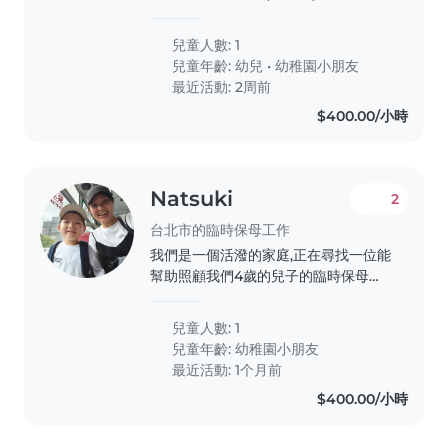
慎、胃口好 主要訴求: 1.減少3c 2.減少
甜食、冰品 3.作息正常 主要照顧者:媽
兒童人數: 1
媽,媽媽工作是服務業,假日需要輪班 假
兒童年齡:
幼兒
•
幼稚園小朋友
日的主要照顧者:爸爸,爸爸好溝通,但比
最近活動: 2周前
較容易寵溺小孩 貓:慢熟,但不會攻擊
$400.00/小時
Natsuki
2
台北市的臨時保母工作
我們是一個活潑的家庭,正在尋找一位能
幫助照顧我們4歲的兒子的臨時保母或
全職保母。我們的小孩充滿好奇心、有
創意且愛運動,因此我們希望找到一位能
兒童人數: 1
陪伴他玩耍、幫助做功課,並能負責簡單
兒童年齡:
幼稚園小朋友
家務的保母。我們的家是日語環境,希望
最近活動: 1个月前
保母能熟悉中文英文日文。歡迎有興趣
$400.00/小時
的保母聯繫我們,我們很期待認識你!