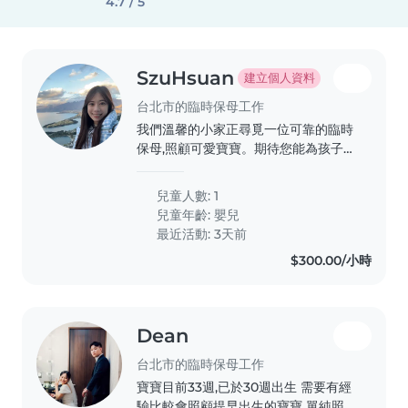
4.7 / 5
SzuHsuan
建立個人資料
台北市的臨時保母工作
我們溫馨的小家正尋覓一位可靠的臨時
保母,照顧可愛寶寶。期待您能為孩子帶
來關愛與溫暖。 先試用還沒有確認需
求,有短期旅遊的可能
兒童人數: 1
兒童年齡:
嬰兒
最近活動: 3天前
$300.00/小時
Dean
台北市的臨時保母工作
寶寶目前33週,已於30週出生 需要有經
驗比較會照顧提早出生的寶寶 單純照