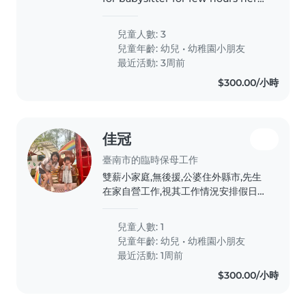
and there
兒童人數: 3
兒童年齡:
幼兒
•
幼稚園小朋友
最近活動: 3周前
$300.00/小時
佳冠
臺南市的臨時保母工作
雙薪小家庭,無後援,公婆住外縣市,先生
在家自營工作,視其工作情況安排假日回
公婆家過夜。媽媽平日上班,小孩即將三
歲,目前幼幼班,無奈年紀越大假日在家
兒童人數: 1
越需要陪玩,可是媽媽長時間下來還要做
兒童年齡:
幼兒
•
幼稚園小朋友
家務,身心不堪負荷需要喘息,需要臨時
最近活動: 1周前
保母或陪玩保母,一個月幾次的假日時間
$300.00/小時
到府陪伴小孩。家中有玩具、故事書,偶
爾她可以自己玩。希望可長期配合,未來