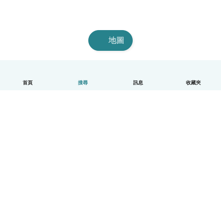
地圖
首頁
搜尋
訊息
收藏夾
中文（繁體）
平台運作說明
幫助
條款與隱私政策
價格
公司資訊
Babysits 企業專區
社群規範