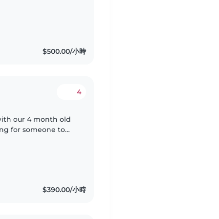
$500.00/小時
4
ith our 4 month old
king for someone to
ays. They will
$390.00/小時