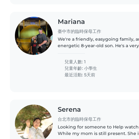
Mariana
臺中市的臨時保母工作
We're a friendly, easygoing family, 
energetic 8-year-old son. He's a very
little guy who loves chatting, askin
keeping busy. He has..
兒童人數: 1
兒童年齡:
小學生
最近活動: 5天前
Serena
台北市的臨時保母工作
Looking for someone to Help watch 
While my mom is still present. She i