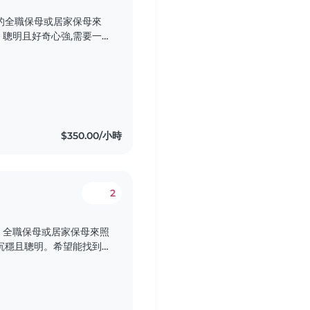
的全職保母或居家保母來
聰明且好奇心強,需要一
們希望保母能在家中照顧寶
件,歡迎聯繫我們!
$350.00/小時
2
、全職保母或居家保母來照
沉穩且聰明。希望能找到
照顧服務。我們的家庭單
迎聯繫我們!