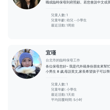
職或臨時保母到府照顧。若您會說中文或英
有一名活潑好動且充滿創意的學齡前孩童,
臨時保母到府照顧。若您會說中文或英文,
兒童人數: 1
名活潑好動且充滿創意的學齡前孩童,歡迎
兒童年齡:
幼兒
•
小學生
保母到府照顧。若您會說中文或英文,都歡
最近活動: 1周前
潑好動且充滿創意的學齡前孩童,歡迎喜歡
到府照顧。若您會說中文或英文,都歡迎與
動且充滿創意的學齡前孩童,歡迎喜歡小動
照顧。若您會說中文或英文,都歡迎與我聯絡
宜瑾
台北市的臨時保母工作
各位保母您好~ 我是代外籍身份朋友來幫忙尋找
小男生 8 歲,母語英文,家長希望孩子可以
話為主、英文為輔 2. 時間:9-12 月,每週
),放學接回家以後簡單陪做作業直到家長下班返
兒童人數: 1
學校士林 4. 交通:以計程車/Uber 為主,家長
兒童年齡:
小學生
最近活動: 1天前
平均回覆時間: 5小时