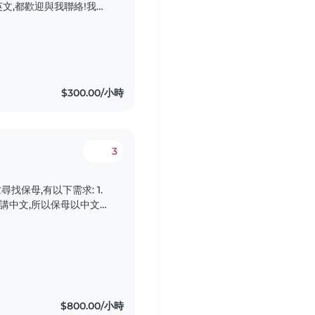
文,都歡迎與我聯絡!我家
歡迎喜歡小動物的全職或
都歡迎與我聯絡!我家有一
喜歡小動物的全職或臨時
迎與我聯絡!我家有一名活
小動物的全職或臨時保母
$300.00/小時
我聯絡!我家有一名活潑好
物的全職或臨時保母到府
!
3
保母,有以下需求: 1.
學講中文,所以保母以中文對
1~5協助上下學接送(早&傍晚
家 3. 地點:住家大直,
出車資 5. 餐食:不需準備..
$800.00/小時