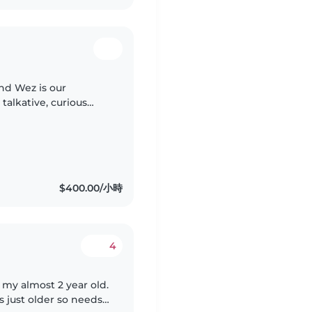
and Wez is our
 talkative, curious
g questions, and
$400.00/小時
4
my almost 2 year old.
s just older so needs