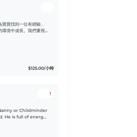
為寶寶找到一位有經驗、
的環境中成長。我們重視
子健康快樂地長大。
$125.00/小時
1
Nanny or Childminder
d. He is full of energy,
tivities. We speak