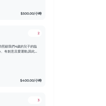
$500.00/小時
2
助照顧我們4歲的兒子的臨
、有創意且愛運動,因此
課,並能負責簡單家務的
悉中文英文日文。歡迎有
$400.00/小時
3