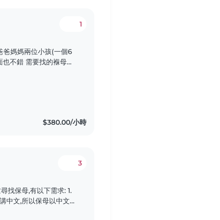
1
爸爸媽媽兩位小孩(一個6
方面也不錯 需要找的褓母要
$380.00/小時
3
保母,有以下需求: 1.
學講中文,所以保母以中文對
1~5協助上下學接送(早&傍晚