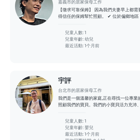
嘉義市的居家保母工作
【徵求可靠保姆】 因為我們夫妻早上都需要上班, 希望能找到一位值
得信任的保姆幫忙照顧。 ✔ 位於偏鄉地區 ✔ 可提供住宿 ✔ 提供晚
餐 ✔ 時薪最高 200 元 ✔ 每天 8 小時 ✔ 每月約 
心、有責任感, 歡迎與我們聯繫 🙏 [Seeking a Reliable
兒童人數: 1
Babysitter] As both of us need..
兒童年齡:
幼兒
最近活動: 1个月前
宇評
台北市的居家保母工作
我們是一個溫馨的家庭,正在尋找一位專業
照顧我們的寶貝。我們的小寶貝活力充沛、
位耐心且有愛心的保母來陪伴他成長。我
寶,並與我們保持良好的溝通。如果您符合條
兒童人數: 1
兒童年齡:
嬰兒
最近活動: 1个月前