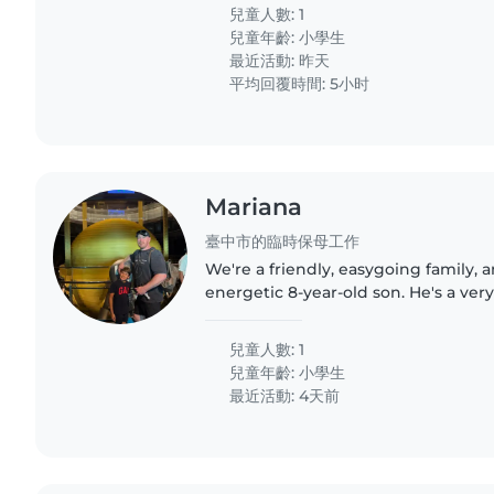
),放學接回家以後簡單陪做作業直到家長下班返
兒童人數: 1
學校士林 4. 交通:以計程車/Uber 為主,家長
兒童年齡:
小學生
最近活動: 昨天
平均回覆時間: 5小时
Mariana
臺中市的臨時保母工作
We're a friendly, easygoing family, 
energetic 8-year-old son. He's a very
little guy who loves chatting, askin
keeping busy. He has..
兒童人數: 1
兒童年齡:
小學生
最近活動: 4天前