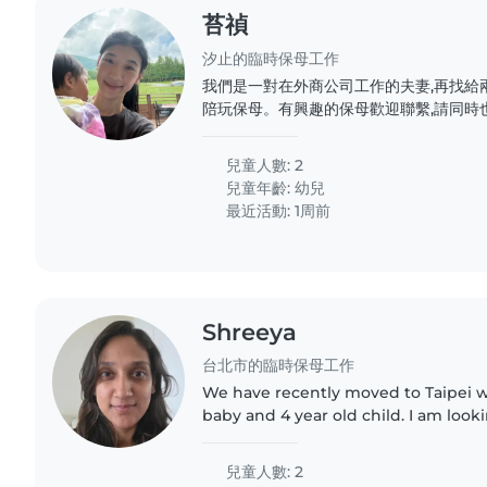
苔禎
汐止的臨時保母工作
我們是一對在外商公司工作的夫妻,再找給
陪玩保母。有興趣的保母歡迎聯繫,請同時
謝。 We are a couple working in international corporation,
currently looking for an energetic 
兒童人數: 2
Weekend Playmate..
兒童年齡:
幼兒
最近活動: 1周前
Shreeya
台北市的臨時保母工作
We have recently moved to Taipei w
baby and 4 year old child. I am loo
help out 4 hours a day during weekd
primarily be watching..
兒童人數: 2