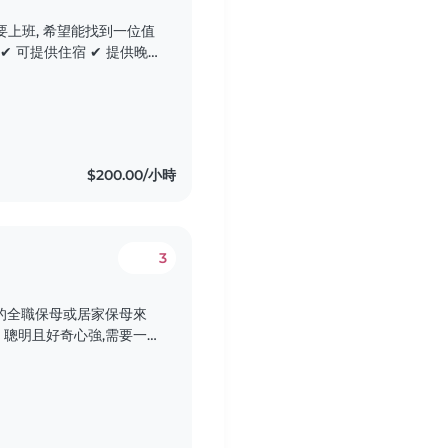
14–20 天 如果您細
$200.00/小時
3
的全職保母或居家保母來
聰明且好奇心強,需要一
們希望保母能在家中照顧寶
件,歡迎聯繫我們!