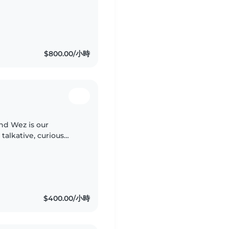
家 3. 地點:住家大直,
出車資 5. 餐食:不需準備..
$800.00/小時
and Wez is our
 talkative, curious
g questions, and
$400.00/小時