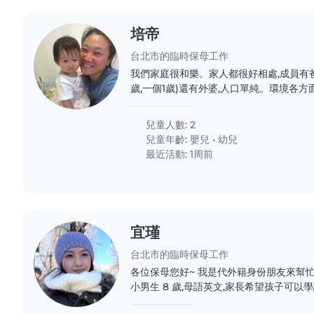
培帝
台北市的臨時保母工作
我們家庭很和樂。家人都很好相處,成員有
歲,一個1歲)還有外婆,人口單純。環境各
有耐性細心,謹慎小心
兒童人數: 2
兒童年齡:
嬰兒
•
幼兒
最近活動: 1周前
宜瑾
台北市的臨時保母工作
各位保母您好~ 我是代外籍身份朋友來幫忙尋找
小男生 8 歲,母語英文,家長希望孩子可以
話為主、英文為輔 2. 時間:9-12 月,每週