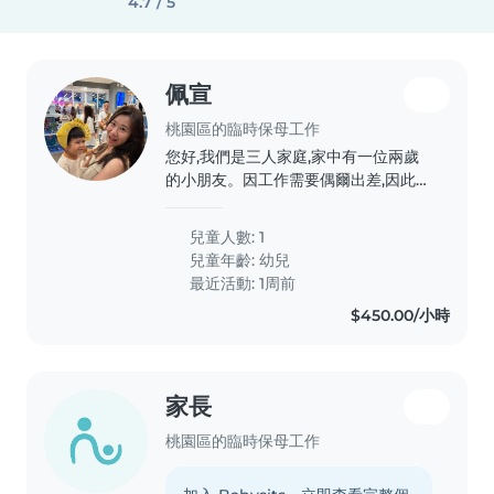
4.7 / 5
佩宣
桃園區的臨時保母工作
您好,我們是三人家庭,家中有一位兩歲
的小朋友。因工作需要偶爾出差,因此希
望尋找臨時保母協助照顧孩子。 主要
需求為晚間時段,協助準備簡單晚餐、陪
兒童人數: 1
伴孩子用餐、遊戲互動,以及基本的生活
兒童年齡:
幼兒
照顧(如洗澡、睡前陪伴等)。我們重視
最近活動: 1周前
孩子的安全與情緒陪伴,希望找到有耐
$450.00/小時
心、細心且有愛心的保母,讓孩子在安心
的環境下度過照顧時間。 謝謝您的協
助與照顧。
家長
桃園區的臨時保母工作