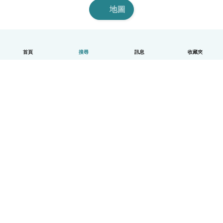
地圖
首頁
搜尋
訊息
收藏夾
中文（繁體）
平台運作說明
幫助
條款與隱私政策
價格
公司資訊
Babysits 企業專區
社群規範
© Babysits B.V.