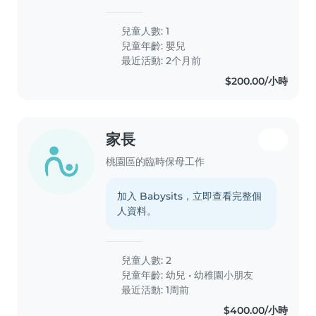
沛、活潑好動且健談,需要一位能提供溫
馨照顧的保母。希望保母能熟悉烹飪和
兒童人數: 1
家務,並能使用中文溝通。如果您符合這
兒童年齡:
嬰兒
些條件,歡迎聯繫我們!
最近活動: 2个月前
$200.00/小時
家長
桃園區的臨時保母工作
加入 Babysits，立即查看完整個
人資料。
兒童人數: 2
兒童年齡:
幼兒
•
幼稚園小朋友
最近活動: 1周前
$400.00/小時