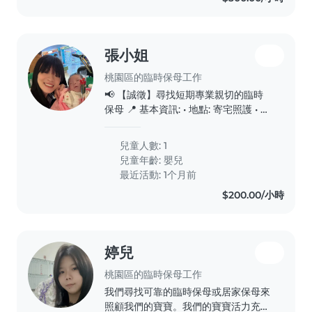
張小姐
桃園區的臨時保母工作
📢 【誠徵】尋找短期專業親切的臨時
保母 📍 基本資訊: • 地點: 寄宅照護 • 服
務天數: 總計 1-3天 • 服務時間: 8小時
(全日照護) • 家庭成員: 爸爸、媽媽、小
兒童人數: 1
寶 ✅ 我們重視的條件: 1. 證照: 具備保
兒童年齡:
嬰兒
母證照 2. 專業經驗: 3 年以上新生兒照
最近活動: 1个月前
護及熟練水洗屁屁 3、衛生習慣: 重視
$200.00/小時
個人清潔不抽菸、工作期間不喝酒、不
噴香水。..
婷兒
桃園區的臨時保母工作
我們尋找可靠的臨時保母或居家保母來
照顧我們的寶寶。我們的寶寶活力充