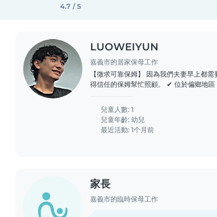
4.7 / 5
LUOWEIYUN
嘉義市的居家保母工作
【徵求可靠保姆】 因為我們夫妻早上都需要上班, 希望能找到一位值
得信任的保姆幫忙照顧。 ✔ 位於偏鄉地區 ✔ 可提供住宿 ✔ 提供晚
餐 ✔ 時薪最高 200 元 ✔ 每天 8 小時 ✔ 每月約 
心、有責任感, 歡迎與我們聯繫 🙏 [Seeking a Reliable
兒童人數: 1
Babysitter] As both of us need..
兒童年齡:
幼兒
最近活動: 1个月前
家長
嘉義市的臨時保母工作