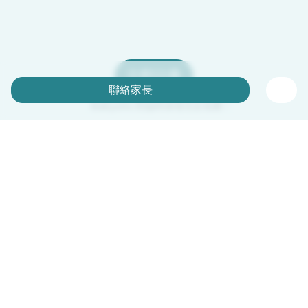
立即註冊
聯絡家長
Babysits 對臨時保母完全免費！
中文（繁體）
平台運作說明
幫助
條款與隱私政策
價格
公司資訊
Babysits 企業專區
社群規範