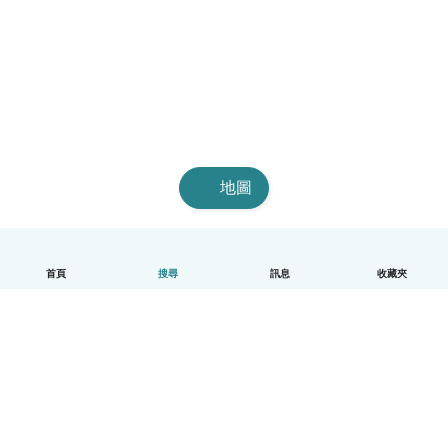
地圖
首頁
搜尋
訊息
收藏夾
中文（繁體）
平台運作說明
幫助
條款與隱私政策
價格
公司資訊