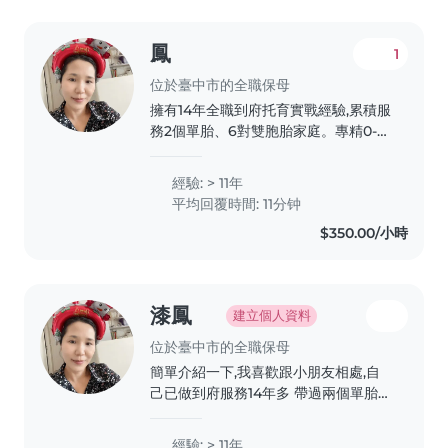
鳳
1
位於臺中市的全職保母
擁有14年全職到府托育實戰經驗,累積服
務2個單胎、6對雙胞胎家庭。專精0-3
歲新生兒與學齡前嬰幼兒照護,具備敏銳
的觀察力與溫和堅定的教養手腕。我不
經驗: > 11年
僅是孩子的臨時照顧者,更是協助建立規
平均回覆時間: 11分钟
律作息、啟發感覺統合與語言發展的育
$350.00/小時
兒專業夥伴。秉持尊重家長教養方針的
原則,致力於提供讓父母「安心託付、無
後顧之憂」的到府服務。 目前雙胞胎
七月底即將服務完成,有需要的家長可聯
漆鳳
建立個人資料
繫我!
位於臺中市的全職保母
簡單介紹一下,我喜歡跟小朋友相處,自
己已做到府服務14年多 帶過兩個單胎
都是女生 和五對雙胞胎都是龍鳳胎 有
兩對是滿月開始帶 其中有早產兒 也有
經驗: > 11年