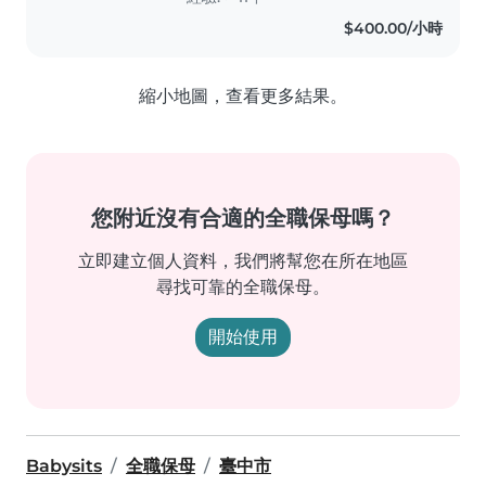
正常出生的 以下是其中一對龍鳳胎媽
$400.00/小時
媽的推薦信 如果是你需要的服務請聯
絡我 二隻雙胞胎 (姐、弟) 從6個月大讓
Ivy帶到2歲4個月。很謝謝Ivy近2年的
縮小地圖，查看更多結果。
專業、細心和耐心照顧。 平日他們在
家, Ivy會陪姐弟唱歌、看書、唸唐詩。
一開始媽媽也沒放心上,沒想到這成就了
之後的語言大爆發。2個姐弟除了很會
表達,也能唱上好幾十首的兒歌。媽媽每
天回家都有不同的驚喜。此外,Ivy每天
您附近沒有合適的全職保母嗎？
也會專程帶他們出門放風2次。除了可
以消耗體力、也訓練大小肌肉、同時讓
立即建立個人資料，我們將幫您在所在地區
姐弟和社區不同小朋友玩耍,讓他們對同
尋找可靠的全職保母。
儕較不緊張、害怕。..
開始使用
Babysits
全職保母
臺中市