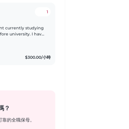
1
ent currently studying
niversity. I have
 and working with kids
$300.00/小時
嗎？
可靠的全職保母。