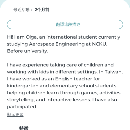
最近活動：
2个月前
翻譯這段描述
Hi! I am Olga, an international student currently 
studying Aerospace Engineering at NCKU. 
Before university.

I have experience taking care of children and 
working with kids in different settings. In Taiwan, 
I have worked as an English teacher for 
kindergarten and elementary school students, 
helping children learn through games, activities, 
storytelling, and interactive lessons. I have also 
participated..
顯示更多
特徵