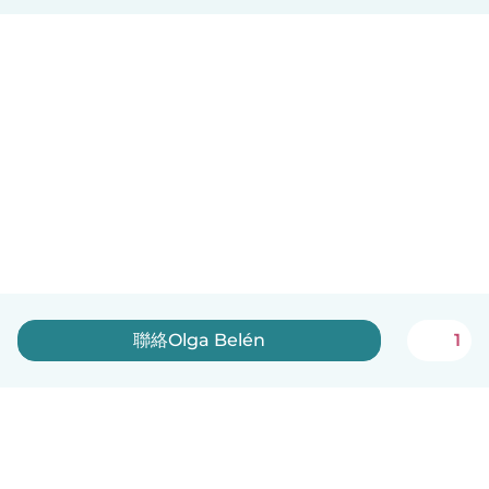
聯絡Olga Belén
1