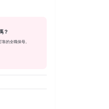
嗎？
可靠的全職保母。