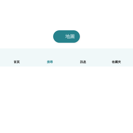
地圖
首頁
搜尋
訊息
收藏夾
中文（繁體）
平台運作說明
幫助
條款與隱私政策
價格
公司資訊
Babysits 企業專區
社群規範