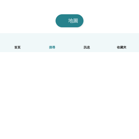
地圖
首頁
搜尋
訊息
收藏夾
中文（繁體）
平台運作說明
幫助
條款與隱私政策
價格
公司資訊
Babysits 企業專區
社群規範