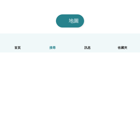
地圖
首頁
搜尋
訊息
收藏夾
中文（繁體）
平台運作說明
幫助
條款與隱私政策
價格
公司資訊
Babysits 企業專區
社群規範