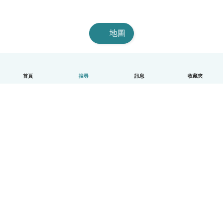
地圖
首頁
搜尋
訊息
收藏夾
中文（繁體）
平台運作說明
幫助
條款與隱私政策
價格
公司資訊
Babysits 企業專區
社群規範