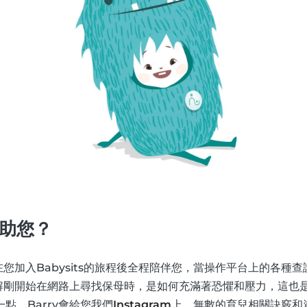
助您？
將在您加入Babysits的旅程後全程陪伴您，當操作平台上的各種
y了解剛開始在網路上尋找保母時，是如何充滿著恐懼和壓力，這也
點，Barry會給您我們
Instagram
上，無數的育兒相關訣竅和