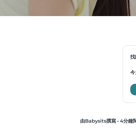
找
今
由Babysits撰寫
•
4分鐘