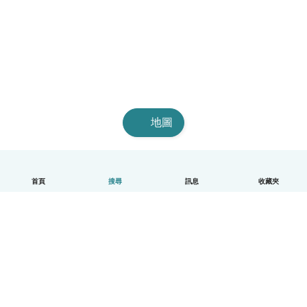
地圖
首頁
搜尋
訊息
收藏夾
中文（繁體）
平台運作說明
幫助
條款與隱私政策
價格
公司資訊