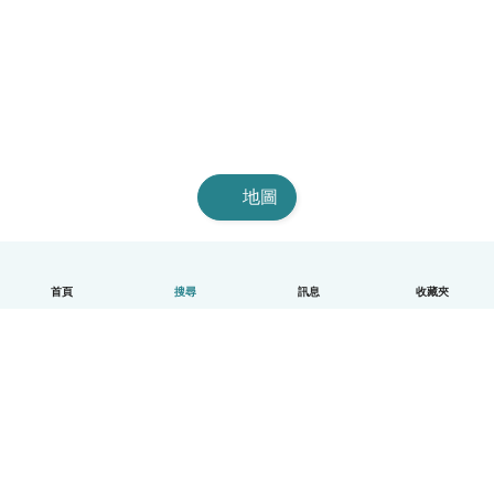
地圖
首頁
搜尋
訊息
收藏夾
中文（繁體）
平台運作說明
幫助
條款與隱私政策
價格
公司資訊