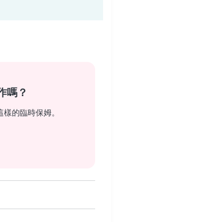
作嗎？
這樣的臨時保姆。