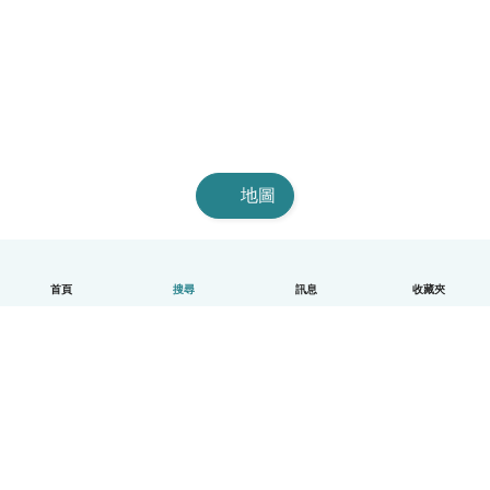
地圖
首頁
搜尋
訊息
收藏夾
中文（繁體）
平台運作說明
幫助
條款與隱私政策
價格
公司資訊