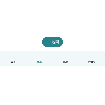
地圖
首頁
搜尋
訊息
收藏夾
中文（繁體）
平台運作說明
幫助
條款與隱私政策
價格
公司資訊