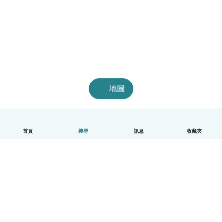
地圖
首頁
搜尋
訊息
收藏夾
中文（繁體）
平台運作說明
幫助
條款與隱私政策
價格
公司資訊