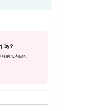
作嗎？
這樣的臨時保姆。