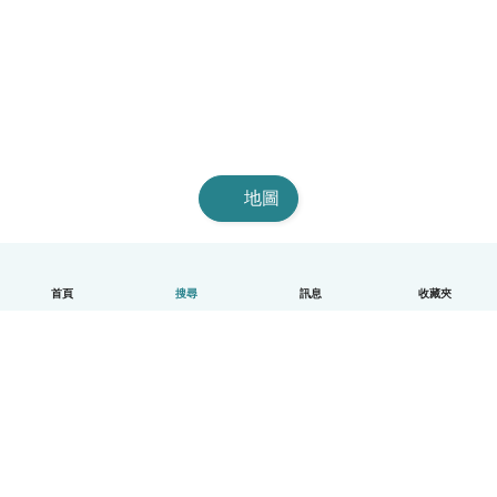
地圖
首頁
搜尋
訊息
收藏夾
中文（繁體）
平台運作說明
幫助
條款與隱私政策
價格
公司資訊