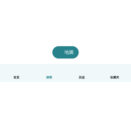
地圖
首頁
搜尋
訊息
收藏夾
中文（繁體）
平台運作說明
幫助
條款與隱私政策
價格
公司資訊