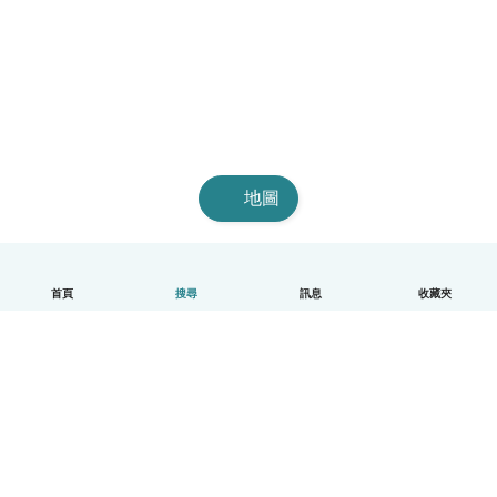
地圖
首頁
搜尋
訊息
收藏夾
中文（繁體）
平台運作說明
幫助
條款與隱私政策
價格
公司資訊