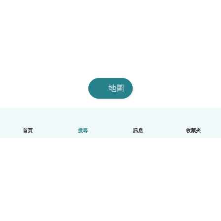
地圖
首頁
搜尋
訊息
收藏夾
中文（繁體）
平台運作說明
幫助
條款與隱私政策
價格
公司資訊