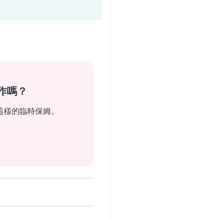
作嗎？
這樣的臨時保姆。