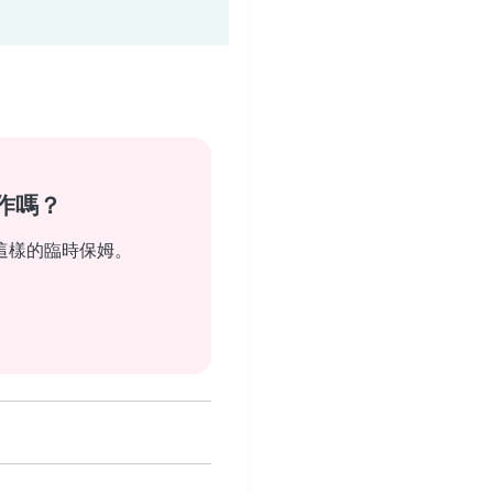
作嗎？
這樣的臨時保姆。