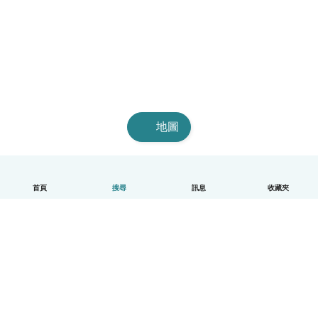
地圖
首頁
搜尋
訊息
收藏夾
中文（繁體）
平台運作說明
幫助
條款與隱私政策
價格
公司資訊