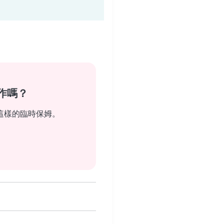
作嗎？
這樣的臨時保姆。