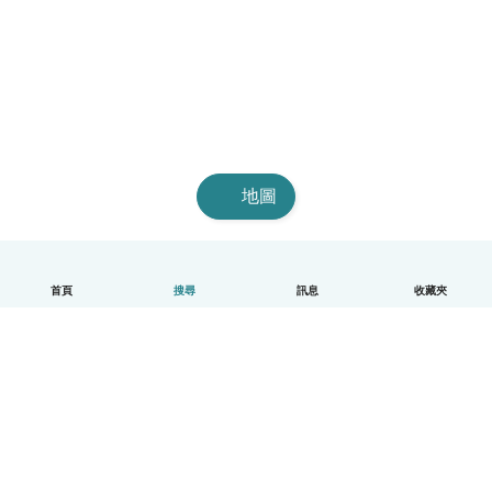
地圖
首頁
搜尋
訊息
收藏夾
中文（繁體）
平台運作說明
幫助
條款與隱私政策
價格
公司資訊