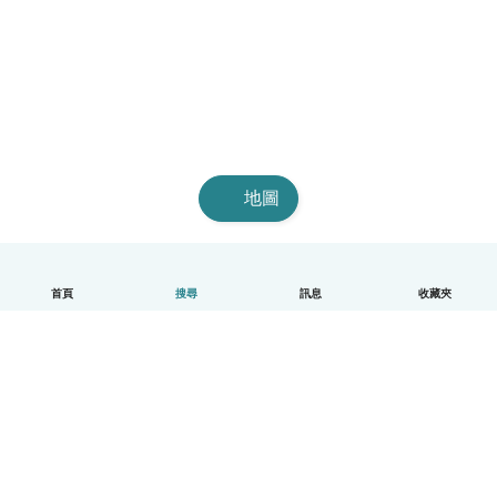
地圖
首頁
搜尋
訊息
收藏夾
中文（繁體）
平台運作說明
幫助
條款與隱私政策
價格
公司資訊