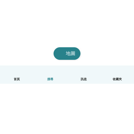
地圖
首頁
搜尋
訊息
收藏夾
中文（繁體）
平台運作說明
幫助
條款與隱私政策
價格
公司資訊