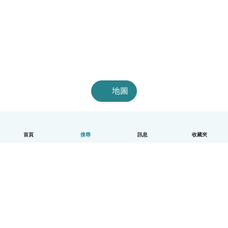
地圖
首頁
搜尋
訊息
收藏夾
中文（繁體）
平台運作說明
幫助
條款與隱私政策
價格
公司資訊