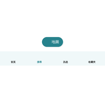
地圖
首頁
搜尋
訊息
收藏夾
中文（繁體）
平台運作說明
幫助
條款與隱私政策
價格
公司資訊