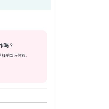
作嗎？
這樣的臨時保姆。