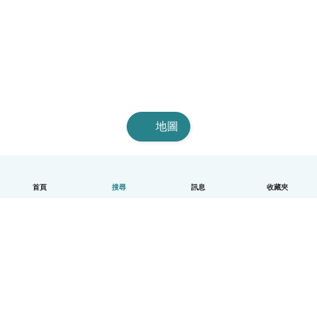
地圖
首頁
搜尋
訊息
收藏夾
中文（繁體）
平台運作說明
幫助
條款與隱私政策
價格
公司資訊