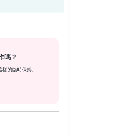
作嗎？
這樣的臨時保姆。