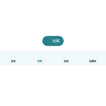
地圖
首頁
搜尋
訊息
收藏夾
中文（繁體）
平台運作說明
幫助
條款與隱私政策
價格
公司資訊