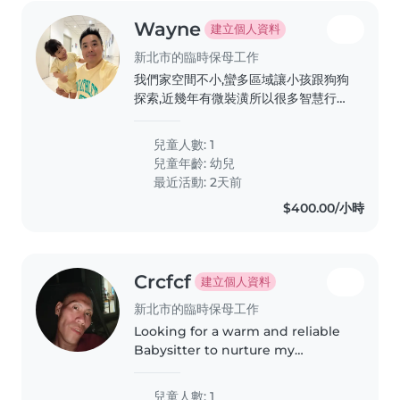
Wayne
建立個人資料
新北市的臨時保母工作
我們家空間不小,蠻多區域讓小孩跟狗狗
探索,近幾年有微裝潢所以很多智慧行的
東西,像用手勢或siri開關燈,再加上環境
除了玩具以外很極簡舒服
兒童人數: 1
兒童年齡:
幼兒
最近活動: 2天前
$400.00/小時
Crcfcf
建立個人資料
新北市的臨時保母工作
Looking for a warm and reliable
Babysitter to nurture my
creative, curious, and funny teen
who loves exploring new things
兒童人數: 1