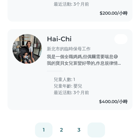
太方便有做手術才需要請保母到府服務
最近活動: 3个月前
哥哥就是一開始不熟悉的人會比較內向
$200.00/小時
但一下子玩開了就好了 很熱於分享 睡
覺方面可能一開始會想要找熟悉的人
但過幾分鐘累了還是會乖乖睡覺 妹妹
的話比較還好沒有什麼太大的問題基本
Hai-Chi
上有喝飽吃飽玩一下都很好睡
新北市的臨時保母工作
我是一個全職媽媽,但偶爾需要喘息😅
我的寶貝女兒算蠻好帶的,作息規律情緒
也很穩定!不過慢慢長大開始體力越來
越好跟有一些自己的意見😅
兒童人數: 1
兒童年齡:
嬰兒
最近活動: 3个月前
$400.00/小時
1
2
3