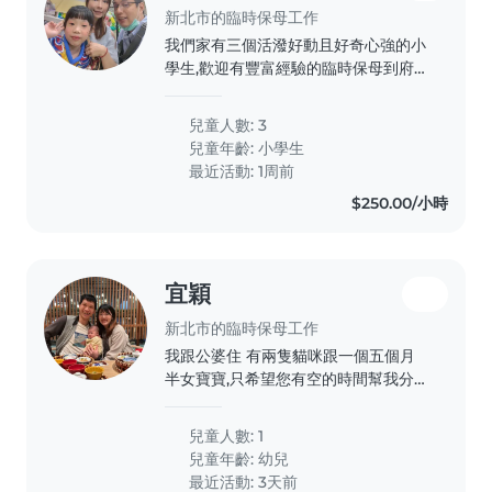
新北市的臨時保母工作
我們家有三個活潑好動且好奇心強的小
學生,歡迎有豐富經驗的臨時保母到府照
顧孩子,並能協助課後作業指導。妹妹吃
飯比較不聽話要盯寧她
兒童人數: 3
兒童年齡:
小學生
最近活動: 1周前
$250.00/小時
宜穎
新北市的臨時保母工作
我跟公婆住 有兩隻貓咪跟一個五個月
半女寶寶,只希望您有空的時間幫我分擔
幾天夜晚,讓我休息一下,我有全職工作,
白天公婆會顧。
兒童人數: 1
兒童年齡:
幼兒
最近活動: 3天前